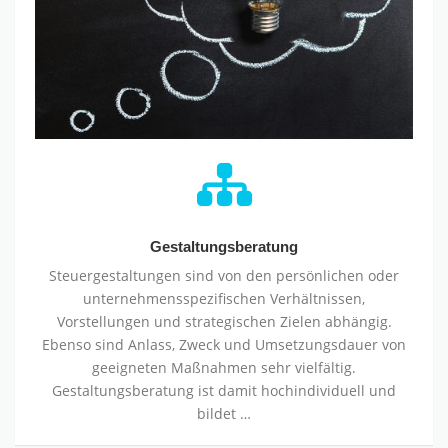
Gestaltungsberatung
Steuergestaltungen sind von den persönlichen oder
unternehmensspezifischen Verhältnissen,
Vorstellungen und strategischen Zielen abhängig.
Ebenso sind Anlass, Zweck und Umsetzungsdauer von
geeigneten Maßnahmen sehr vielfältig.
Gestaltungsberatung ist damit hochindividuell und
bildet …